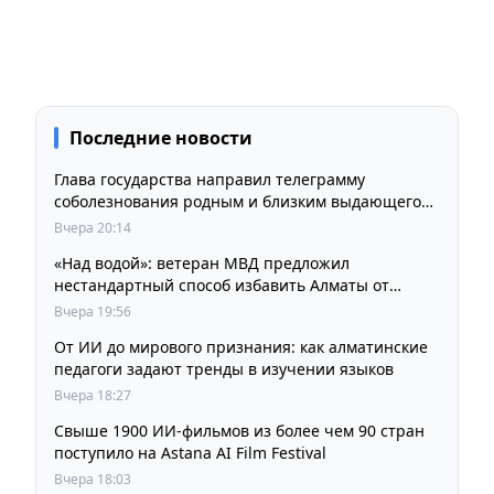
Последние новости
Глава государства направил телеграмму
соболезнования родным и близким выдающегося
кинорежиссера Ардака Амиркулова
Вчера 20:14
«Над водой»: ветеран МВД предложил
нестандартный способ избавить Алматы от
пробок и смога
Вчера 19:56
От ИИ до мирового признания: как алматинские
педагоги задают тренды в изучении языков
Вчера 18:27
Свыше 1900 ИИ-фильмов из более чем 90 стран
поступило на Astana AI Film Festival
Вчера 18:03