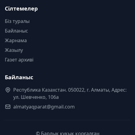
Сілтемелер
Біз туралы
Байланыс
Жарнама
Жазылу
Газет архиві
Байланыс
Республика Казахстан. 050022, г. Алматы, Адрес:
ул. Шевченко, 106а
almatyaqparat@gmail.com
© Барлық құқық қорғалған