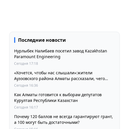
Последние новости
Нурлыбек Налибаев посетил завод Kazakhstan
Paramount Engineering
Сегодня 17:18
«Хочется, чтобы нас слышали»:жители
Ауэзовского района Алматы рассказали, чего
ждут от выборов депутатов Курултая
Сегодня 16:36
Как Алматы готовится к выборам депутатов
Курултая Республики Казахстан
Сегодня 16:17
Почему 120 баллов не всегда гарантируют грант,
а 100 могут быть достаточными?