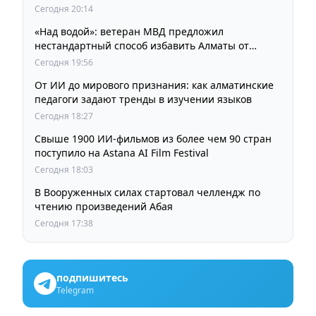
кинорежиссера Ардака Амиркулова
Сегодня 20:14
«Над водой»: ветеран МВД предложил
нестандартный способ избавить Алматы от
пробок и смога
Сегодня 19:56
От ИИ до мирового признания: как алматинские
педагоги задают тренды в изучении языков
Сегодня 18:27
Свыше 1900 ИИ-фильмов из более чем 90 стран
поступило на Astana AI Film Festival
Сегодня 18:03
В Вооруженных силах стартовал челлендж по
чтению произведений Абая
Сегодня 17:38
подпишитесь
Telegram