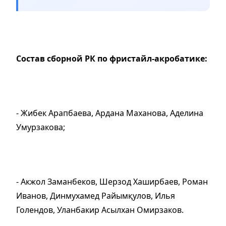
Состав сборной РК по фристайл-акробатике:
- Жибек Арапбаева, Ардана Маханова, Аделина
Умурзакова;
- Акжол Заманбеков, Шерзод Хаширбаев, Роман
Иванов, Динмухамед Райымқулов, Илья
Голендов, Уланбакир Асылхан Омирзаков.