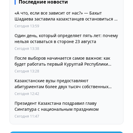
Последние новости
«А что, если все зависит от нас?» — Бахыт
Шадаева заставила казахстанцев остановиться и
задуматься
Сегодня 13:59
Один день, который определяет пять лет: почему
нельзя оставаться в стороне 23 августа
Сегодня 13:38
После выборов начинается самое важное: как
будет работать первый Курултай Республики
Казахстан
Сегодня 13:28
Казахстанские вузы предоставляют
абитуриентам более двух тысяч собственных
образовательных грантов
Сегодня 12:42
Президент Казахстана поздравил главу
Сингапура с национальным праздником
Сегодня 11:47