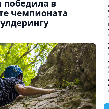
 победила в
те чемпионата
оулдерингу