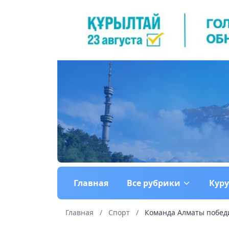
Главная
Все рубрики
Кур
Главная
/
Спорт
/
Команда Алматы победи