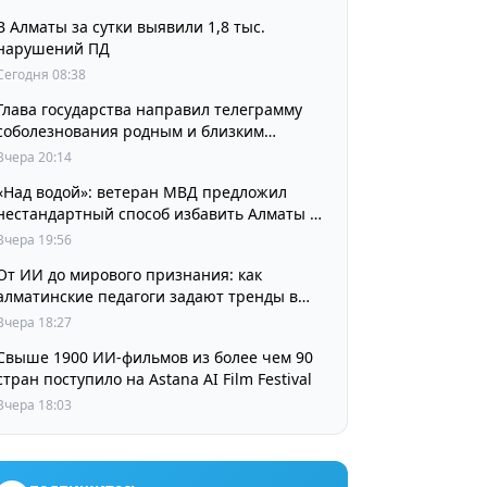
В Алматы за сутки выявили 1,8 тыс.
нарушений ПД
Сегодня 08:38
Глава государства направил телеграмму
соболезнования родным и близким
выдающегося кинорежиссера Ардака
Вчера 20:14
Амиркулова
«Над водой»: ветеран МВД предложил
нестандартный способ избавить Алматы от
пробок и смога
Вчера 19:56
От ИИ до мирового признания: как
алматинские педагоги задают тренды в
изучении языков
Вчера 18:27
Свыше 1900 ИИ-фильмов из более чем 90
стран поступило на Astana AI Film Festival
Вчера 18:03