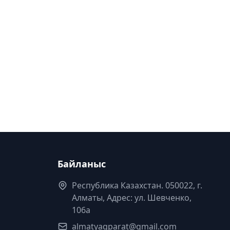
Байланыс
Республика Казахстан. 050022, г.
Алматы, Адрес: ул. Шевченко,
106а
almatyaqparat@gmail.com