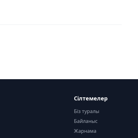
Сілтемелер
Біз туралы
Байланыс
Жарнама