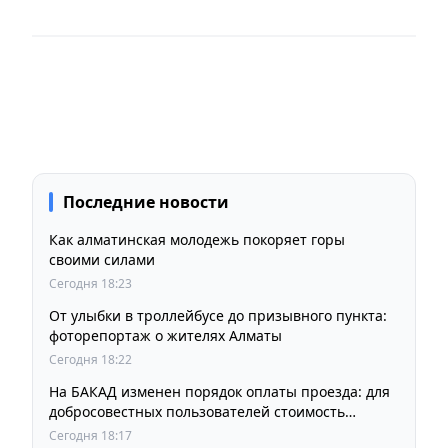
Последние новости
Как алматинская молодежь покоряет горы
своими силами
Сегодня 18:23
От улыбки в троллейбусе до призывного пункта:
фоторепортаж о жителях Алматы
Сегодня 18:22
На БАКАД изменен порядок оплаты проезда: для
добросовестных пользователей стоимость
остается прежней
Сегодня 18:17