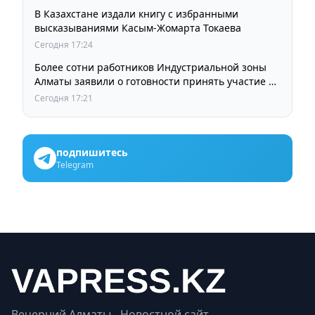
В Казахстане издали книгу с избранными
высказываниями Касым-Жомарта Токаева
Сегодня 17:24
Более сотни работников Индустриальной зоны
Алматы заявили о готовности принять участие в
выборах членов Курылтая
Сегодня 17:21
подпишитесь
Telegram
Вечерний Алматы - Новостной сайт