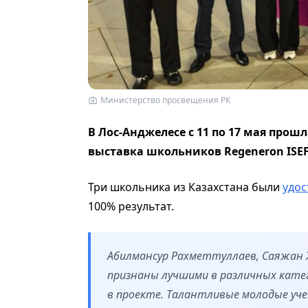
Министерство просвещения РК
В Лос-Анджелесе с 11 по 17 мая пр
выставка школьников Regeneron ISEF 
Три школьника из Казахстана были
удо
100% результат.
Абилмансур Рахметтуллаев, Саяжан 
признаны лучшими в различных катег
в проекте. Талантливые молодые уч