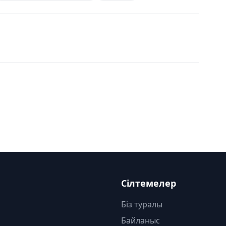
Сілтемелер
Біз туралы
Байланыс