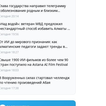
Глава государства направил телеграмму
соболезнования родным и близким
выдающегося кинорежиссера Ардака
Сегодня 20:14
Амиркулова
«Над водой»: ветеран МВД предложил
нестандартный способ избавить Алматы от
пробок и смога
Сегодня 19:56
От ИИ до мирового признания: как
алматинские педагоги задают тренды в
изучении языков
Сегодня 18:27
Свыше 1900 ИИ-фильмов из более чем 90
стран поступило на Astana AI Film Festival
Сегодня 18:03
В Вооруженных силах стартовал челлендж
по чтению произведений Абая
Сегодня 17:38