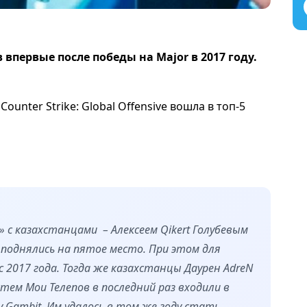
первые после победы на Major в 2017 году.
ounter Strike: Global Offensive вошла в топ-5
» с казахстанцами – Алексеем Qikert Голубевым
е поднялись на пятое место. При этом для
 2017 года. Тогда же казахстанцы Даурен AdreN
стем Mou Телепов в последний раз входили в
 Gambit. Им удалось в том же году стать