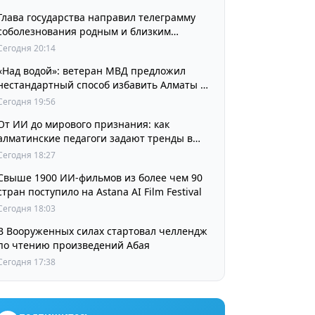
Глава государства направил телеграмму
соболезнования родным и близким
выдающегося кинорежиссера Ардака
Сегодня 20:14
Амиркулова
«Над водой»: ветеран МВД предложил
нестандартный способ избавить Алматы от
пробок и смога
Сегодня 19:56
От ИИ до мирового признания: как
алматинские педагоги задают тренды в
изучении языков
Сегодня 18:27
Свыше 1900 ИИ-фильмов из более чем 90
стран поступило на Astana AI Film Festival
Сегодня 18:03
В Вооруженных силах стартовал челлендж
по чтению произведений Абая
Сегодня 17:38