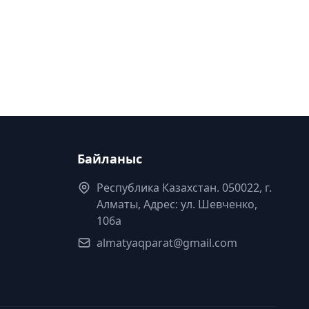
Байланыс
Республика Казахстан. 050022, г.
Алматы, Адрес: ул. Шевченко,
106а
almatyaqparat@gmail.com