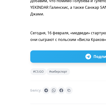
Добавим, что помимо Голубева и Тулепо
YEKINDAR Галинскис, а также Санжар SAN
Джами.
Сегодня, 16 февраля, «медведи» стартую
они сыграют с польским «Висла Краков»
Подпи
#CS:GO
#киберспорт
Бөлісу: