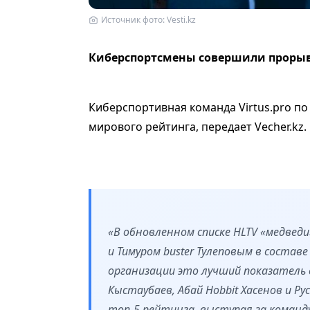
Источник фото: Vesti.kz
Киберспортсмены совершили прорыв в
Киберспортивная команда Virtus.pro по C
мирового рейтинга, передает Vecher.kz.
«В обновленном списке HLTV «медведи
и Тимуром buster Тулеповым в состав
организации это лучший показатель с
Кыстаубаев, Абай Hobbit Хасенов и Ру
топ-5 рейтинга, выступая за команду