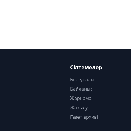
Сілтемелер
Біз туралы
Байланыс
Жарнама
Жазылу
Газет архиві