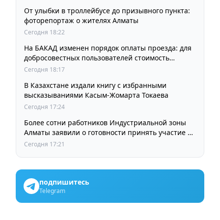
От улыбки в троллейбусе до призывного пункта:
фоторепортаж о жителях Алматы
Сегодня 18:22
На БАКАД изменен порядок оплаты проезда: для
добросовестных пользователей стоимость
остается прежней
Сегодня 18:17
В Казахстане издали книгу с избранными
высказываниями Касым-Жомарта Токаева
Сегодня 17:24
Более сотни работников Индустриальной зоны
Алматы заявили о готовности принять участие в
выборах членов Курылтая
Сегодня 17:21
подпишитесь
Telegram