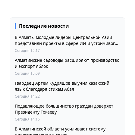
Последние новости
В Алматы молодые лидеры Центральной Азии
представили проекты в сфере ИИ и устойчивого
развития
Сегодня 15:17
Алматинские садоводы расширяют производство
и экспорт яблок
Сегодня 15:09
Гвардеец Артем Кудряшов выучил казахский
язык благодаря стихам Абая
Сегодня 14:22
Подавляющее большинство граждан доверяет
Президенту Токаеву
Сегодня 14:16
В Алматинской области усиливают систему
предупреждения о селях