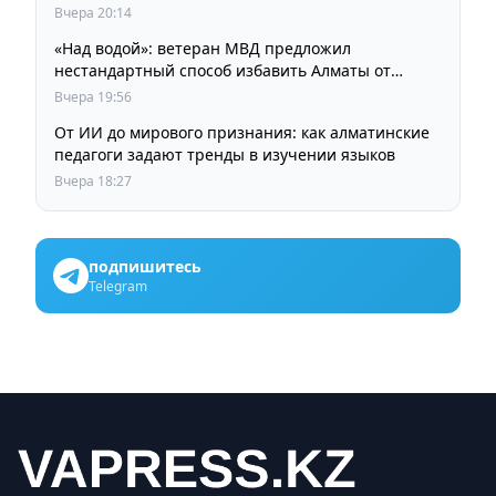
кинорежиссера Ардака Амиркулова
Вчера 20:14
«Над водой»: ветеран МВД предложил
нестандартный способ избавить Алматы от
пробок и смога
Вчера 19:56
От ИИ до мирового признания: как алматинские
педагоги задают тренды в изучении языков
Вчера 18:27
подпишитесь
Telegram