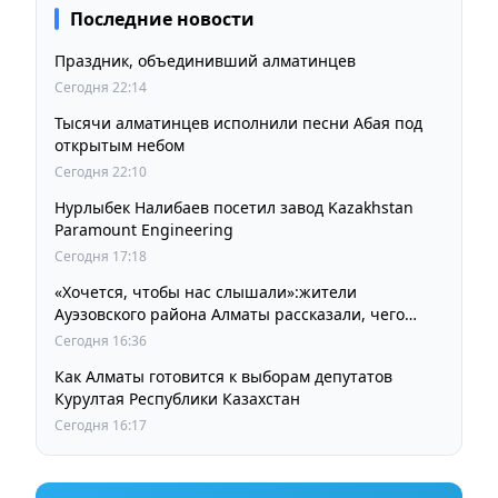
Последние новости
Праздник, объединивший алматинцев
Сегодня 22:14
Тысячи алматинцев исполнили песни Абая под
открытым небом
Сегодня 22:10
Нурлыбек Налибаев посетил завод Kazakhstan
Paramount Engineering
Сегодня 17:18
«Хочется, чтобы нас слышали»:жители
Ауэзовского района Алматы рассказали, чего
ждут от выборов депутатов Курултая
Сегодня 16:36
Как Алматы готовится к выборам депутатов
Курултая Республики Казахстан
Сегодня 16:17