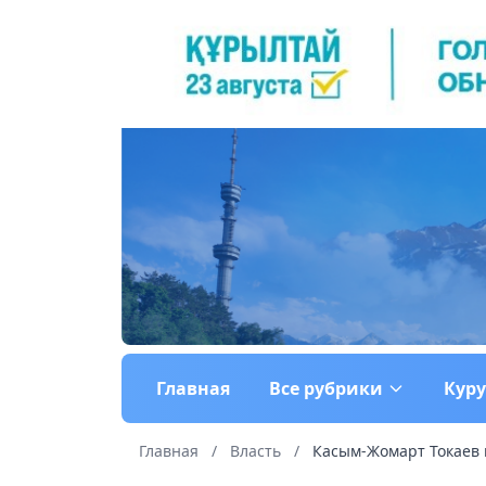
Главная
Все рубрики
Кур
Главная
/
Власть
/
Касым-Жомарт Токаев 