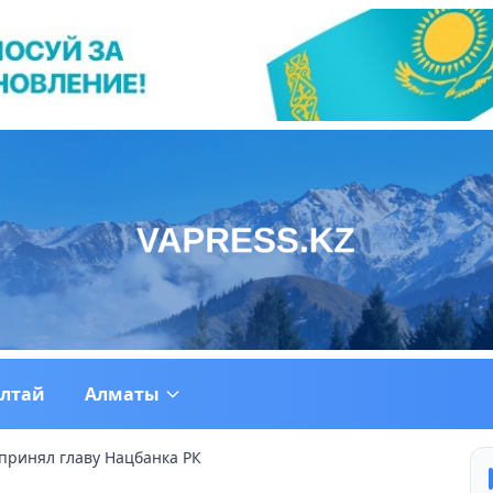
ултай
Алматы
принял главу Нацбанка РК