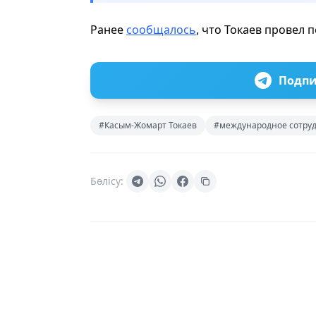
Ранее
сообщалось
, что Токаев провел
Подпи
#Касым-Жомарт Токаев
#международное сотру
Бөлісу: