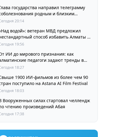
Глава государства направил телеграмму
соболезнования родным и близким
выдающегося кинорежиссера Ардака
Сегодня 20:14
Амиркулова
«Над водой»: ветеран МВД предложил
нестандартный способ избавить Алматы от
пробок и смога
Сегодня 19:56
От ИИ до мирового признания: как
алматинские педагоги задают тренды в
изучении языков
Сегодня 18:27
Свыше 1900 ИИ-фильмов из более чем 90
стран поступило на Astana AI Film Festival
Сегодня 18:03
В Вооруженных силах стартовал челлендж
по чтению произведений Абая
Сегодня 17:38