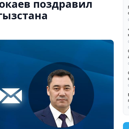
окаев поздравил
гызстана