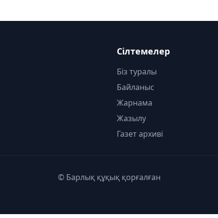
Сілтемелер
Біз туралы
Байланыс
Жарнама
Жазылу
Газет архиві
© Барлық құқық қорғалған