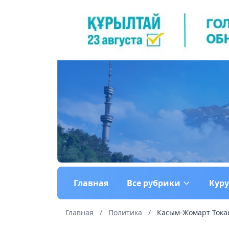
Главная
Все рубрики
Кур
Главная
/
Политика
/
Касым-Жомарт Токае