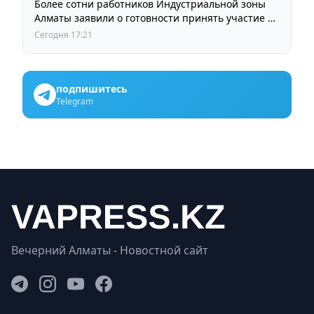
Более сотни работников Индустриальной зоны
Алматы заявили о готовности принять участие в
выборах членов Курылтая
Сегодня 17:21
подпишитесь
Telegram
Вечерний Алматы - Новостной сайт