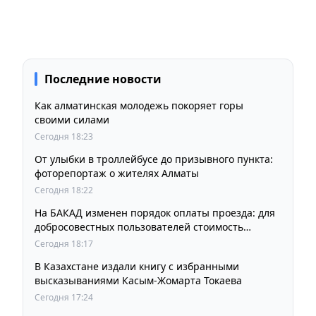
Последние новости
Как алматинская молодежь покоряет горы
своими силами
Сегодня 18:23
От улыбки в троллейбусе до призывного пункта:
фоторепортаж о жителях Алматы
Сегодня 18:22
На БАКАД изменен порядок оплаты проезда: для
добросовестных пользователей стоимость
остается прежней
Сегодня 18:17
В Казахстане издали книгу с избранными
высказываниями Касым-Жомарта Токаева
Сегодня 17:24