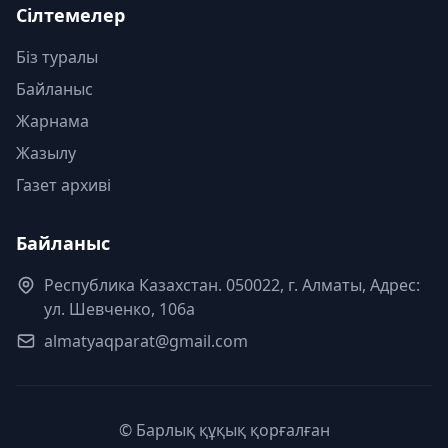
Сілтемелер
Біз туралы
Байланыс
Жарнама
Жазылу
Газет архиві
Байланыс
Республика Казахстан. 050022, г. Алматы, Адрес:
ул. Шевченко, 106а
almatyaqparat@gmail.com
© Барлық құқық қорғалған