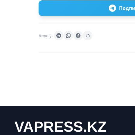
Подпи
Бөлісу: