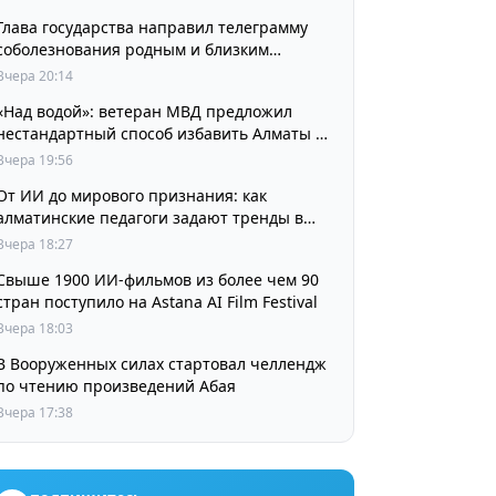
Глава государства направил телеграмму
соболезнования родным и близким
выдающегося кинорежиссера Ардака
Вчера 20:14
Амиркулова
«Над водой»: ветеран МВД предложил
нестандартный способ избавить Алматы от
пробок и смога
Вчера 19:56
От ИИ до мирового признания: как
алматинские педагоги задают тренды в
изучении языков
Вчера 18:27
Свыше 1900 ИИ-фильмов из более чем 90
стран поступило на Astana AI Film Festival
Вчера 18:03
В Вооруженных силах стартовал челлендж
по чтению произведений Абая
Вчера 17:38