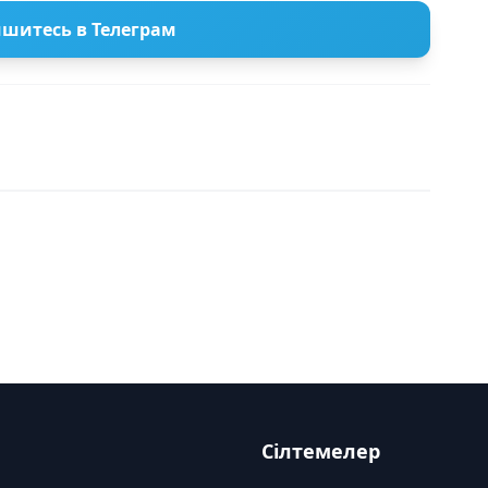
шитесь в Телеграм
Сілтемелер