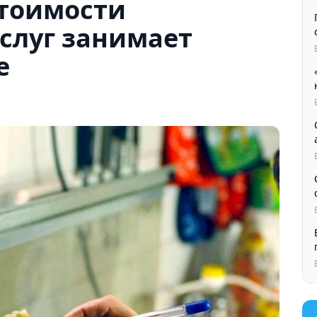
стоимости
слуг занимает
е