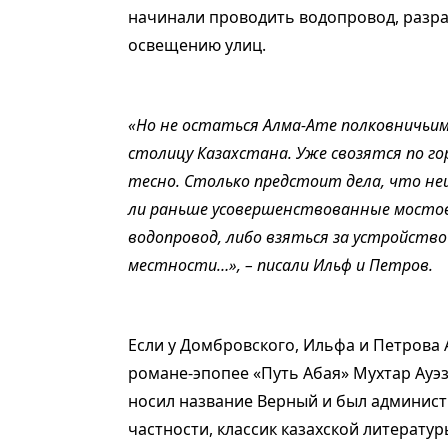
начинали проводить водопровод, разр
освещению улиц.
«Но не остаться Алма-Ате полковничьим 
столицу Казахстана. Уже свозятся по г
тесно. Столько предстоит дела, что не
ли раньше усовершенствованные мостов
водопровод, либо взяться за устройство
местности…», – писали Ильф и Петров.
Если у Домбровского, Ильфа и Петрова 
романе-­эпопее «Путь Абая» Мухтар Ауэ
носил название Верный и был админис
частности, классик казахской литератур