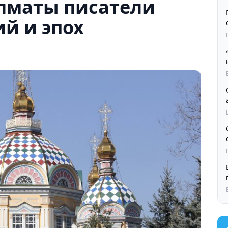
лматы писатели
й и эпох