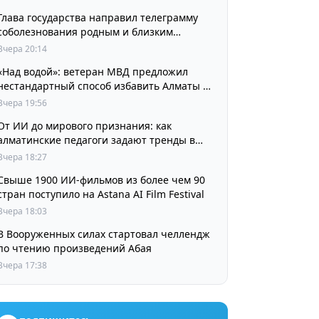
Глава государства направил телеграмму
соболезнования родным и близким
выдающегося кинорежиссера Ардака
Вчера 20:14
Амиркулова
«Над водой»: ветеран МВД предложил
нестандартный способ избавить Алматы от
пробок и смога
Вчера 19:56
От ИИ до мирового признания: как
алматинские педагоги задают тренды в
изучении языков
Вчера 18:27
Свыше 1900 ИИ-фильмов из более чем 90
стран поступило на Astana AI Film Festival
Вчера 18:03
В Вооруженных силах стартовал челлендж
по чтению произведений Абая
Вчера 17:38