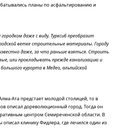
абатывались планы по асфальтированию и
городком даже с виду. Турксиб преобразит
ородской ветке строительные материалы. Городу
известно даже, за что раньше взяться. Строить
ые, или прокладывать прежде канализацию и
 большого курорта в Медео, альпийской
Алма-Ата предстает молодой столицей, то в
зов описал дореволюционный город. Тогда он
тративным центром Семиреченской области. В
ы описал клинику Фидлера, где лечился один из