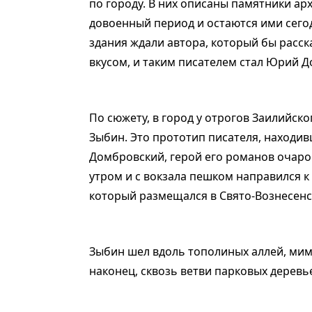
по городу. В них описаны памятники ар
довоенный период и остаются ими сегод
здания ждали автора, который бы расс
вкусом, и таким писателем стал Юрий 
По сюжету, в город у отрогов Заилийско
Зыбин. Это прототип писателя, находивш
Домбровский, герой его романов очаро
утром и с вокзала пешком направился к
который размещался в Свято-Вознесен
Зыбин шел вдоль тополиных аллей, мим
наконец, сквозь ветви парковых деревь