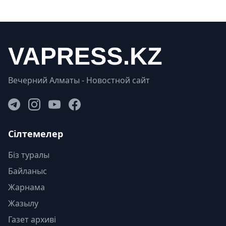
Вечерний Алматы - Новостной сайт
Сілтемелер
Біз туралы
Байланыс
Жарнама
Жазылу
Газет архиві