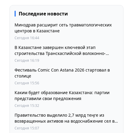
Последние новости
Минздрав расширит сеть травматологических
центров в Казахстане
Сегодня 16:44
В Казахстане завершен ключевой этап
строительства Транскаспийской волоконно-
оптической линии связи
Сегодня 16:19
Фестиваль Comic Con Astana 2026 стартовал в
столице
Сегодня 15:56
Каким будет образование Казахстана: партии
представили свои предложения
Сегодня 15:32
Правительство выделило 2,7 млрд теңге из
возвращенных активов на водоснабжение сел в
СКО
Сегодня 15:07