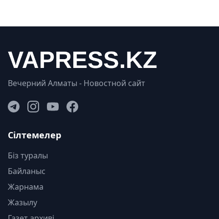
Вечерний Алматы - Новостной сайт
Сілтемелер
Біз туралы
Байланыс
Жарнама
Жазылу
Газет архиві