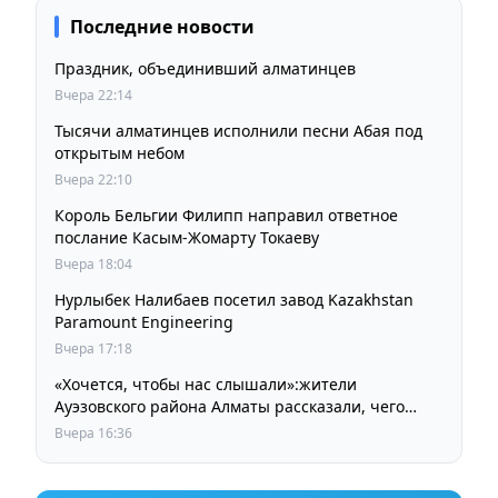
Последние новости
Праздник, объединивший алматинцев
Вчера 22:14
Тысячи алматинцев исполнили песни Абая под
открытым небом
Вчера 22:10
Король Бельгии Филипп направил ответное
послание Касым-Жомарту Токаеву
Вчера 18:04
Нурлыбек Налибаев посетил завод Kazakhstan
Paramount Engineering
Вчера 17:18
«Хочется, чтобы нас слышали»:жители
Ауэзовского района Алматы рассказали, чего
ждут от выборов депутатов Курултая
Вчера 16:36