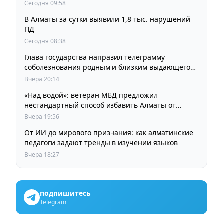
Сегодня 09:58
В Алматы за сутки выявили 1,8 тыс. нарушений
ПД
Сегодня 08:38
Глава государства направил телеграмму
соболезнования родным и близким выдающегося
кинорежиссера Ардака Амиркулова
Вчера 20:14
«Над водой»: ветеран МВД предложил
нестандартный способ избавить Алматы от
пробок и смога
Вчера 19:56
От ИИ до мирового признания: как алматинские
педагоги задают тренды в изучении языков
Вчера 18:27
подпишитесь
Telegram