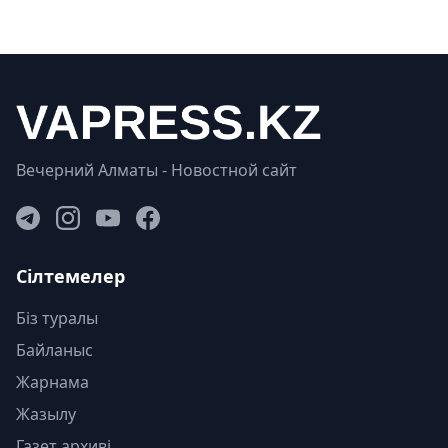
Вечерний Алматы - Новостной сайт
Сілтемелер
Біз туралы
Байланыс
Жарнама
Жазылу
Газет архиві