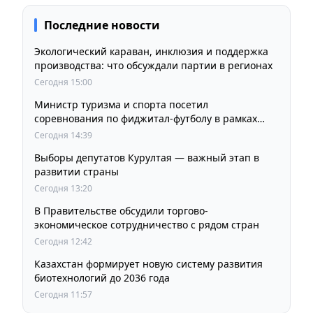
Последние новости
Экологический караван, инклюзия и поддержка
производства: что обсуждали партии в регионах
Сегодня 15:00
Министр туризма и спорта посетил
соревнования по фиджитал-футболу в рамках
«Игр Будущего 2026»
Сегодня 14:39
Выборы депутатов Курултая — важный этап в
развитии страны
Сегодня 13:20
В Правительстве обсудили торгово-
экономическое сотрудничество с рядом стран
Сегодня 12:42
Казахстан формирует новую систему развития
биотехнологий до 2036 года
Сегодня 11:57