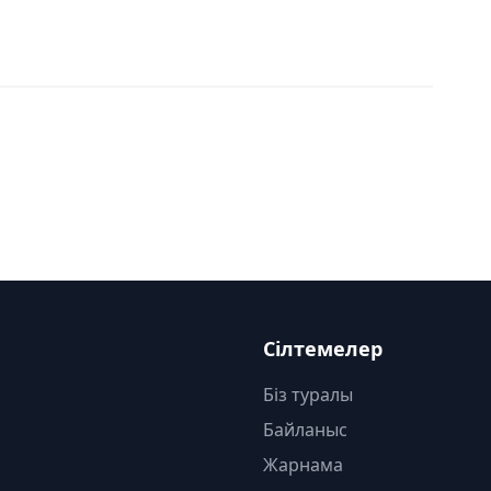
Сілтемелер
Біз туралы
Байланыс
Жарнама