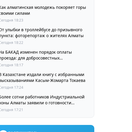
Как алматинская молодежь покоряет горы
своими силами
Сегодня 18:23
От улыбки в троллейбусе до призывного
пункта: фоторепортаж о жителях Алматы
Сегодня 18:22
На БАКАД изменен порядок оплаты
проезда: для добросовестных
пользователей стоимость остается
Сегодня 18:17
прежней
В Казахстане издали книгу с избранными
высказываниями Касым-Жомарта Токаева
Сегодня 17:24
Более сотни работников Индустриальной
зоны Алматы заявили о готовности
принять участие в выборах членов
Сегодня 17:21
Курылтая