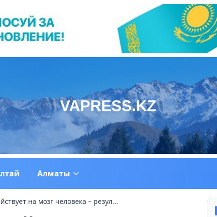
ултай
Алматы
йствует на мозг человека – резул...