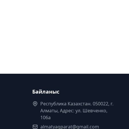
Байланыс
Республика Казахстан. 050022, г.
Алматы, Адрес: ул. Шевченко,
106а
almatyaqparat@gmail.com