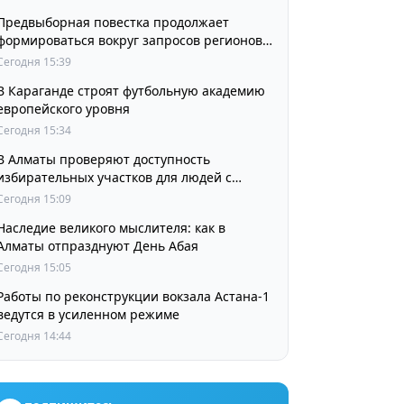
Предвыборная повестка продолжает
формироваться вокруг запросов регионов
страны
Сегодня 15:39
В Караганде строят футбольную академию
европейского уровня
Сегодня 15:34
В Алматы проверяют доступность
избирательных участков для людей с
инвалидностью
Сегодня 15:09
Наследие великого мыслителя: как в
Алматы отпразднуют День Абая
Сегодня 15:05
Работы по реконструкции вокзала Астана-1
ведутся в усиленном режиме
Сегодня 14:44