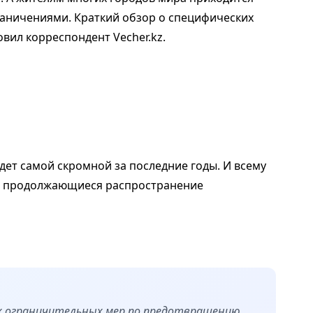
раничениями. Краткий обзор о специфических
овил корреспондент Vecher.kz.
удет самой скромной за последние годы. И всему
и, продолжающиеся распространение
х ограничительных мер по предотвращению