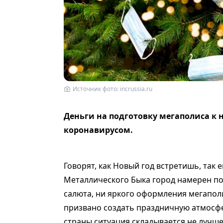
Источник фото: incrussia.ru
Деньги на подготовку мегаполиса к 
коронавирусом.
Говорят, как Новый год встретишь, так 
Металлического Быка город намерен пот
салюта, ни яркого оформления мегапол
призвано создать праздничную атмосфер
страны ситуация складывается не лучше