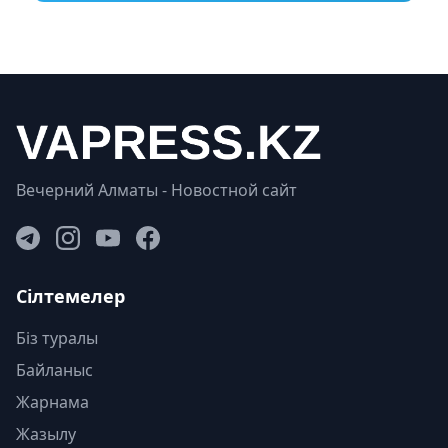
Вечерний Алматы - Новостной сайт
Сілтемелер
Біз туралы
Байланыс
Жарнама
Жазылу