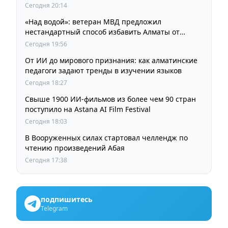
кинорежиссера Ардака Амиркулова
Сегодня 20:14
«Над водой»: ветеран МВД предложил
нестандартный способ избавить Алматы от
пробок и смога
Сегодня 19:56
От ИИ до мирового признания: как алматинские
педагоги задают тренды в изучении языков
Сегодня 18:27
Свыше 1900 ИИ-фильмов из более чем 90 стран
поступило на Astana AI Film Festival
Сегодня 18:03
В Вооруженных силах стартовал челлендж по
чтению произведений Абая
Сегодня 17:38
подпишитесь
Telegram