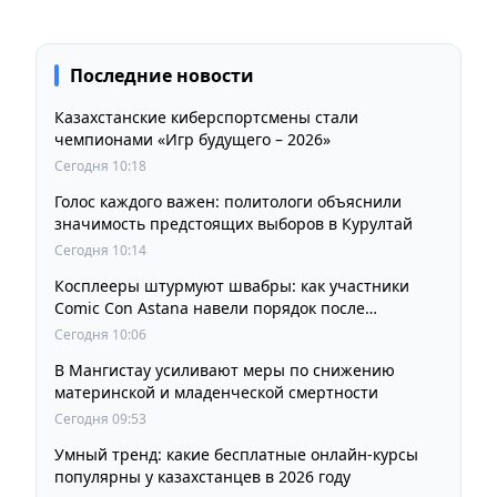
Последние новости
Казахстанские киберспортсмены стали
чемпионами «Игр будущего – 2026»
Сегодня 10:18
Голос каждого важен: политологи объяснили
значимость предстоящих выборов в Курултай
Сегодня 10:14
Косплееры штурмуют швабры: как участники
Comic Con Astana навели порядок после
фестиваля
Сегодня 10:06
В Мангистау усиливают меры по снижению
материнской и младенческой смертности
Сегодня 09:53
Умный тренд: какие бесплатные онлайн-курсы
популярны у казахстанцев в 2026 году