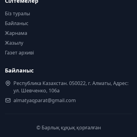
Сілтемелер
Біз туралы
Байланыс
Жарнама
Жазылу
Газет архиві
Байланыс
Республика Казахстан. 050022, г. Алматы, Адрес:
ул. Шевченко, 106а
almatyaqparat@gmail.com
© Барлық құқық қорғалған