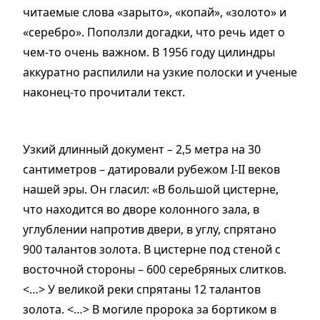
читаемые слова
«
зарыто
»
,
«
копай
»
,
«
золото
»
и
«
серебро
»
. Поползли догадки, что речь идет о
чем-то очень важном. В 1956 году цилиндры
аккуратно распилили на узкие полоски и ученые
наконец-то прочитали текст.
Узкий длинный документ – 2,5 метра на 30
сантиметров – датировали рубежом I-II веков
нашей эры. Он гласил:
«
В большой цистерне,
что находится во дворе колонного зала, в
углублении напротив двери, в углу, спрятано
900 талантов золота. В цистерне под стеной с
восточной стороны – 600 серебряных слитков.
<…> У великой реки спрятаны 12 талантов
золота. <…> В могиле пророка за бортиком в