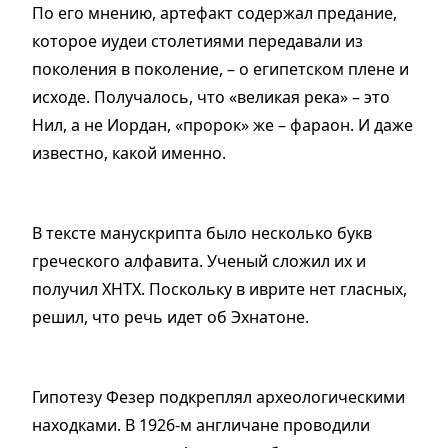
По его мнению, артефакт содержал предание,
которое иудеи столетиями передавали из
поколения в поколение,
–
о египетском плене и
исходе. Получалось, что
«
великая река
»
–
это
Нил, а не
Иордан,
«
пророк
»
же
–
фараон. И даже
известно, какой именно.
В тексте манускрипта было несколько букв
греческого алфавита. Ученый сложил их и
получил ХНТХ. Поскольку в иврите нет гласных,
решил, что речь идет об Эхнатоне.
Гипотезу Фезер подкреплял археологическими
находками. В 1926-м англичане проводили