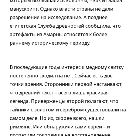
которым возвышались колонны,
–
как и гласил
манускрипт. Однако власти страны не дали
разрешение на исследование. А позднее
египетская Служба древностей сообщила, что
артефакты из Амарны относятся к более
раннему историческому периоду.
В последующие годы интерес к медному свитку
постепенно сходил на нет. Сейчас есть две
точки зрения. Сторонники первой настаивают,
что древний текст
–
всего лишь красивая
легенда. Приверженцы второй полагают, что
тайники с золотом и серебром существовали на
самом деле. Но их, скорее всего, нашли
римляне. Или обнаружили сами евреи
–
и
потратили сокровища на восстановление