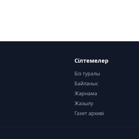
Сілтемелер
Біз туралы
Байланыс
Жарнама
Жазылу
Газет архиві