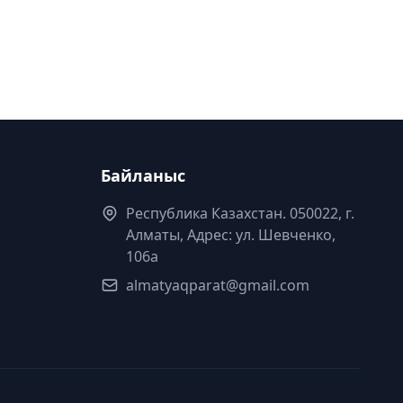
Байланыс
Республика Казахстан. 050022, г.
Алматы, Адрес: ул. Шевченко,
106а
almatyaqparat@gmail.com