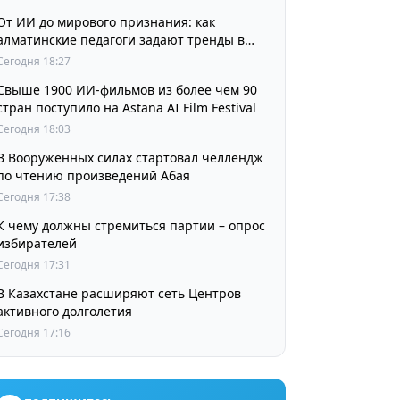
От ИИ до мирового признания: как
алматинские педагоги задают тренды в
изучении языков
Сегодня 18:27
Свыше 1900 ИИ-фильмов из более чем 90
стран поступило на Astana AI Film Festival
Сегодня 18:03
В Вооруженных силах стартовал челлендж
по чтению произведений Абая
Сегодня 17:38
К чему должны стремиться партии – опрос
избирателей
Сегодня 17:31
В Казахстане расширяют сеть Центров
активного долголетия
Сегодня 17:16