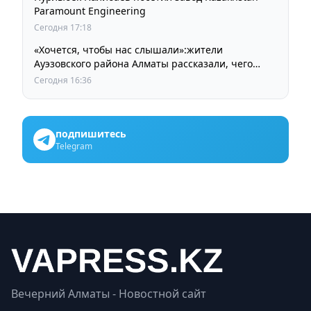
Paramount Engineering
Сегодня 17:18
«Хочется, чтобы нас слышали»:жители
Ауэзовского района Алматы рассказали, чего
ждут от выборов депутатов Курултая
Сегодня 16:36
подпишитесь
Telegram
Вечерний Алматы - Новостной сайт