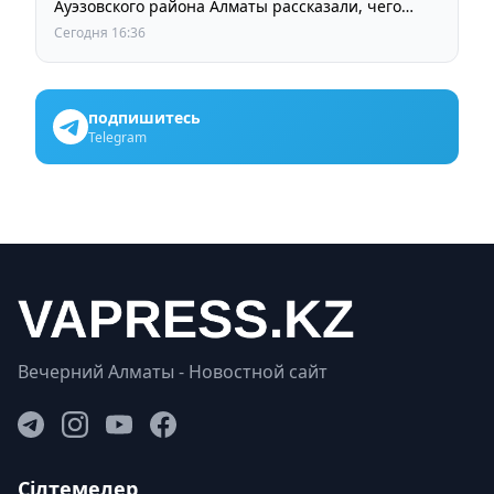
Ауэзовского района Алматы рассказали, чего
ждут от выборов депутатов Курултая
Сегодня 16:36
подпишитесь
Telegram
Вечерний Алматы - Новостной сайт
Сілтемелер