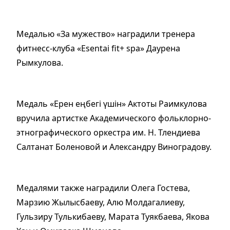
Медалью «За мужество» наградили тренера
фитнесс-клуба «Esentai fit+ spa» Даурена
Рымкулова.
Медаль «Ерен еңбегі үшін» Актоты Раимкулова
вручила артистке Академического фольклорно-
этнографического оркестра им. Н. Тлендиева
Салтанат Боленовой и Александру Виноградову.
Медалями также наградили Олега Гостева,
Марзию Жылысбаеву, Алю Молдагалиеву,
Гульзиру Тулькибаеву, Марата Туякбаева, Якова