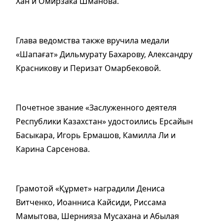
Хан и Омирзака Шманова.
Глава ведомства также вручила медали
«Шапағат» Дильмурату Бахарову, Александру
Красникову и Перизат Омарбековой.
Почетное звание «Заслуженного деятеля
Республики Казахстан» удостоились Ерсайын
Басыкара, Игорь Ермашов, Камилла Ли и
Карина Сарсенова.
Грамотой «Құрмет» наградили Дениса
Витченко, Иоанниса Кайсиди, Риссама
Мамытова, Шернияза Мусахана и Абылая