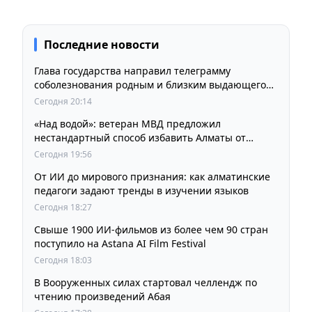
Последние новости
Глава государства направил телеграмму
соболезнования родным и близким выдающегося
кинорежиссера Ардака Амиркулова
Сегодня 20:14
«Над водой»: ветеран МВД предложил
нестандартный способ избавить Алматы от
пробок и смога
Сегодня 19:56
От ИИ до мирового признания: как алматинские
педагоги задают тренды в изучении языков
Сегодня 18:27
Свыше 1900 ИИ-фильмов из более чем 90 стран
поступило на Astana AI Film Festival
Сегодня 18:03
В Вооруженных силах стартовал челлендж по
чтению произведений Абая