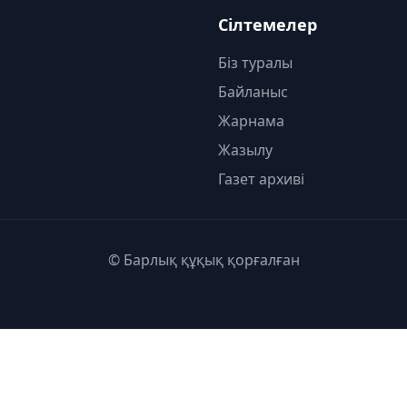
Сілтемелер
Біз туралы
Байланыс
Жарнама
Жазылу
Газет архиві
© Барлық құқық қорғалған