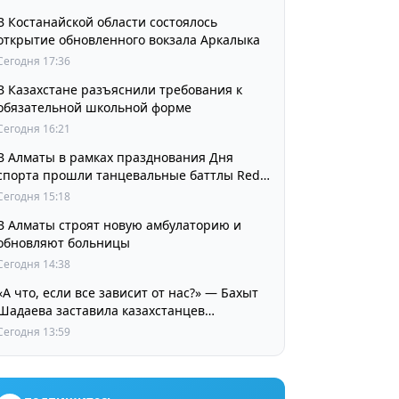
В Костанайской области состоялось
открытие обновленного вокзала Аркалыка
Сегодня 17:36
В Казахстане разъяснили требования к
обязательной школьной форме
Сегодня 16:21
В Алматы в рамках празднования Дня
спорта прошли танцевальные баттлы Red
Bull Dance Your Style
Сегодня 15:18
В Алматы строят новую амбулаторию и
обновляют больницы
Сегодня 14:38
«А что, если все зависит от нас?» — Бахыт
Шадаева заставила казахстанцев
остановиться и задуматься
Сегодня 13:59