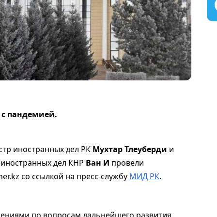
 с пандемией.
стр иностранных дел РК
Мухтар Тлеуберди
и
р иностранных дел КНР
Ван И
провели
er.kz со ссылкой на пресс-службу
МИД РК
.
нениями по вопросам дальнейшего развития