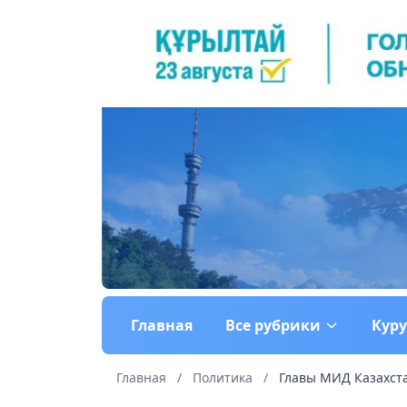
Главная
Все рубрики
Кур
Главная
/
Политика
/
Главы МИД Казахста