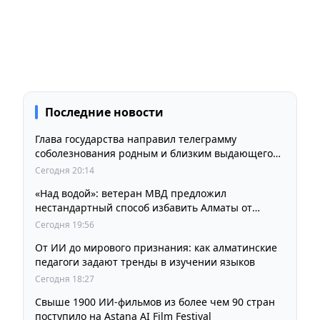
Последние новости
Глава государства направил телеграмму
соболезнования родным и близким выдающегося
кинорежиссера Ардака Амиркулова
Сегодня 20:14
«Над водой»: ветеран МВД предложил
нестандартный способ избавить Алматы от
пробок и смога
Сегодня 19:56
От ИИ до мирового признания: как алматинские
педагоги задают тренды в изучении языков
Сегодня 18:27
Свыше 1900 ИИ-фильмов из более чем 90 стран
поступило на Astana AI Film Festival