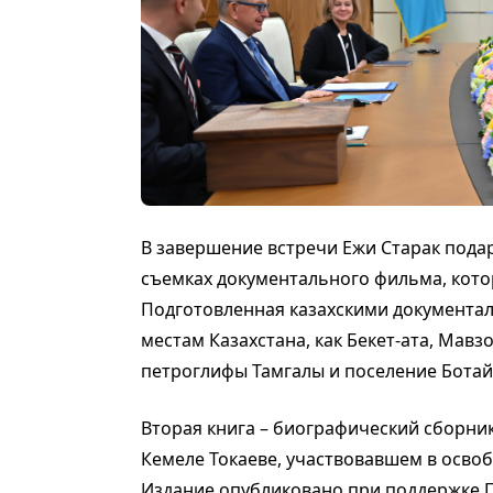
В завершение встречи Ежи Старак подар
съемках документального фильма, кото
Подготовленная казахскими документа
местам Казахстана, как Бекет-ата, Мавз
петроглифы Тамгалы и поселение Ботай
Вторая книга – биографический сборни
Кемеле Токаеве, участвовавшем в осво
Издание опубликовано при поддержке П