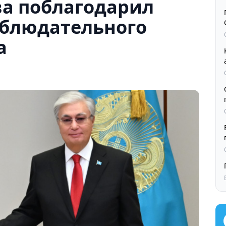
ва поблагодарил
аблюдательного
a