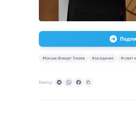
Подпи
#Касым-Жомарт Токаев
#заседание
#совет 
Бөлісу: