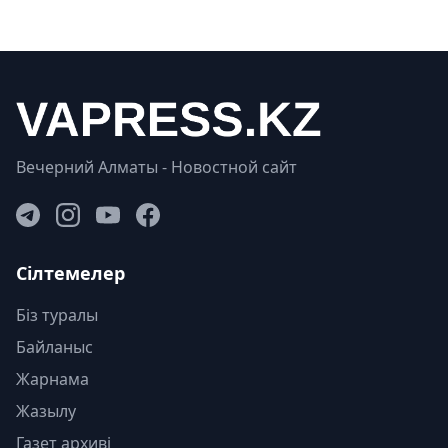
Вечерний Алматы - Новостной сайт
Сілтемелер
Біз туралы
Байланыс
Жарнама
Жазылу
Газет архиві