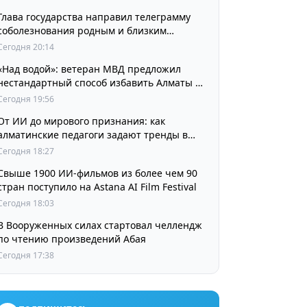
Глава государства направил телеграмму
соболезнования родным и близким
выдающегося кинорежиссера Ардака
Сегодня 20:14
Амиркулова
«Над водой»: ветеран МВД предложил
нестандартный способ избавить Алматы от
пробок и смога
Сегодня 19:56
От ИИ до мирового признания: как
алматинские педагоги задают тренды в
изучении языков
Сегодня 18:27
Свыше 1900 ИИ-фильмов из более чем 90
стран поступило на Astana AI Film Festival
Сегодня 18:03
В Вооруженных силах стартовал челлендж
по чтению произведений Абая
Сегодня 17:38