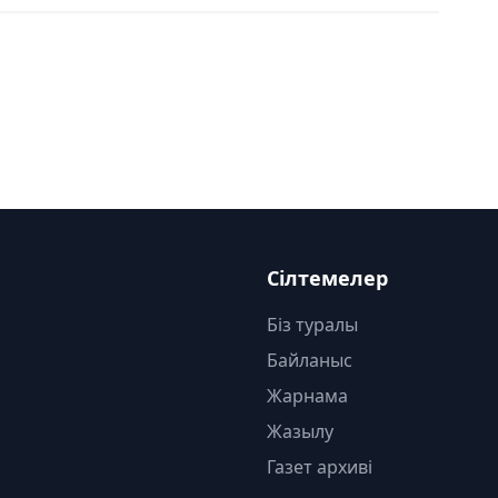
Сілтемелер
Біз туралы
Байланыс
Жарнама
Жазылу
Газет архиві