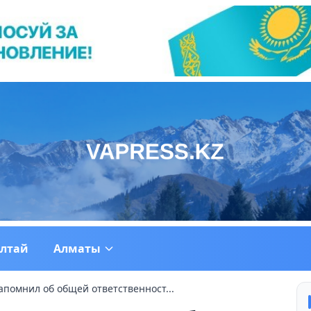
ултай
Алматы
апомнил об общей ответственност...