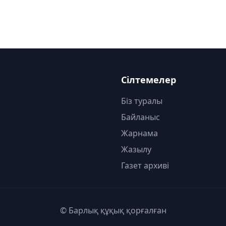
Сілтемелер
Біз туралы
Байланыс
Жарнама
Жазылу
Газет архиві
© Барлық құқық қорғалған