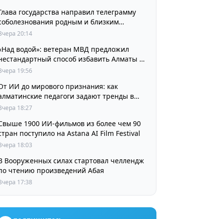
Глава государства направил телеграмму
соболезнования родным и близким
выдающегося кинорежиссера Ардака
Вчера 20:14
Амиркулова
«Над водой»: ветеран МВД предложил
нестандартный способ избавить Алматы от
пробок и смога
Вчера 19:56
От ИИ до мирового признания: как
алматинские педагоги задают тренды в
изучении языков
Вчера 18:27
Свыше 1900 ИИ-фильмов из более чем 90
стран поступило на Astana AI Film Festival
Вчера 18:03
В Вооруженных силах стартовал челлендж
по чтению произведений Абая
Вчера 17:38