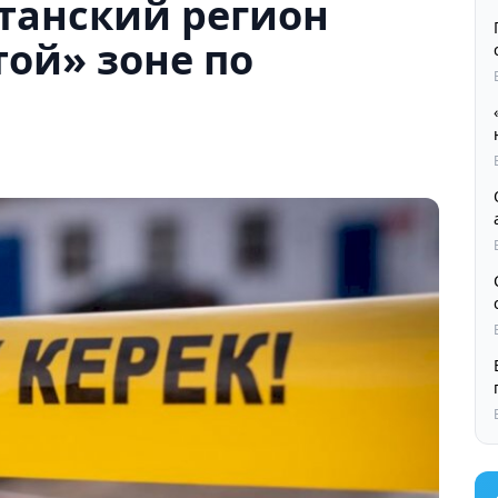
танский регион
той» зоне по