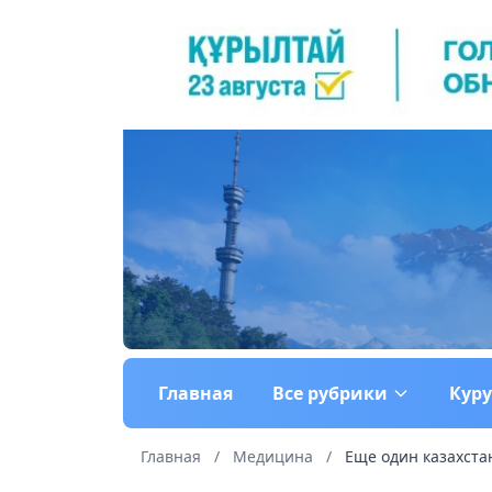
Главная
Все рубрики
Кур
Главная
/
Медицина
/
Еще один казахстан