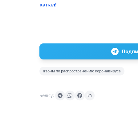
канал!
Подпи
#зоны по распространению коронавируса
Бөлісу: