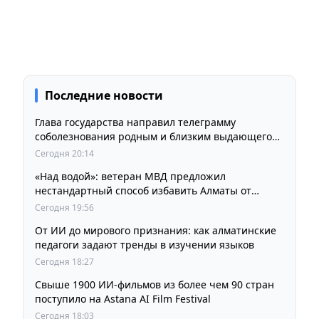
Последние новости
Глава государства направил телеграмму
соболезнования родным и близким выдающегося
кинорежиссера Ардака Амиркулова
Сегодня 20:14
«Над водой»: ветеран МВД предложил
нестандартный способ избавить Алматы от
пробок и смога
Сегодня 19:56
От ИИ до мирового признания: как алматинские
педагоги задают тренды в изучении языков
Сегодня 18:27
Свыше 1900 ИИ-фильмов из более чем 90 стран
поступило на Astana AI Film Festival
Сегодня 18:03