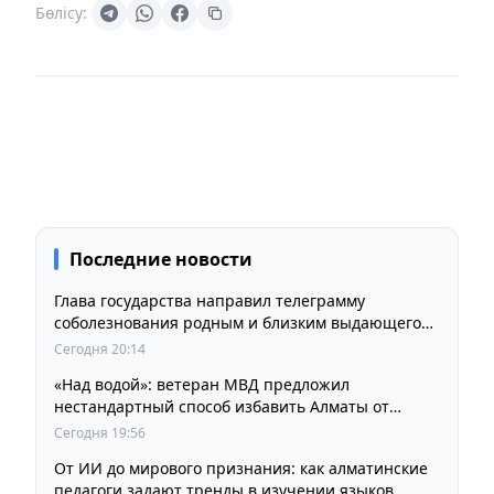
Бөлісу:
Последние новости
Глава государства направил телеграмму
соболезнования родным и близким выдающегося
кинорежиссера Ардака Амиркулова
Сегодня 20:14
«Над водой»: ветеран МВД предложил
нестандартный способ избавить Алматы от
пробок и смога
Сегодня 19:56
От ИИ до мирового признания: как алматинские
педагоги задают тренды в изучении языков