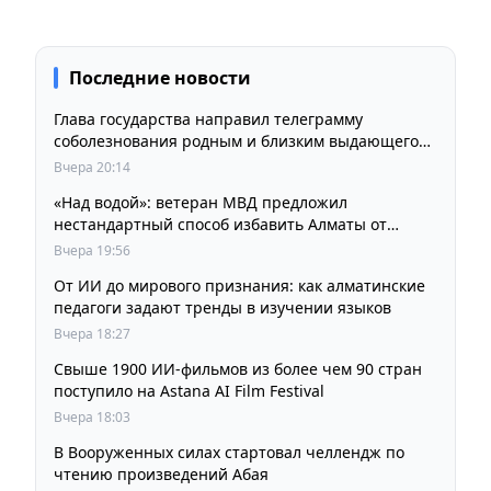
Последние новости
Глава государства направил телеграмму
соболезнования родным и близким выдающегося
кинорежиссера Ардака Амиркулова
Вчера 20:14
«Над водой»: ветеран МВД предложил
нестандартный способ избавить Алматы от
пробок и смога
Вчера 19:56
От ИИ до мирового признания: как алматинские
педагоги задают тренды в изучении языков
Вчера 18:27
Свыше 1900 ИИ-фильмов из более чем 90 стран
поступило на Astana AI Film Festival
Вчера 18:03
В Вооруженных силах стартовал челлендж по
чтению произведений Абая