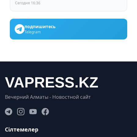
ждут от выборов депутатов Курултая
Сегодня 16:36
подпишитесь
Telegram
Вечерний Алматы - Новостной сайт
Сілтемелер