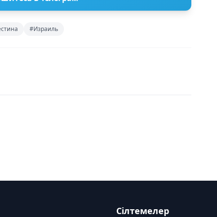
естина
#Израиль
Сілтемелер