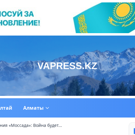
ултай
Алматы
ния «Моссада»: Война будет...