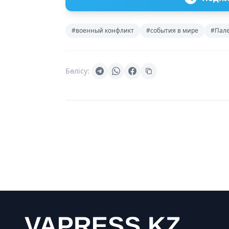
#военный конфликт
#события в мире
#Пал
Бөлісу: