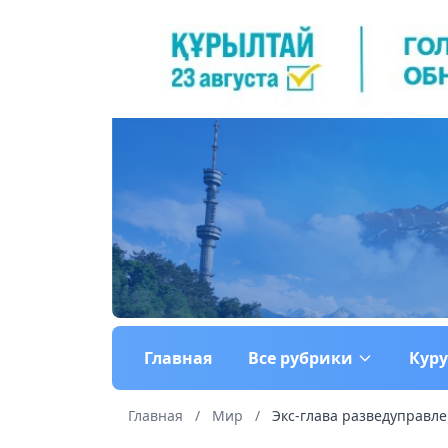
Главная
Все рубрики
Кур
Главная
/
Мир
/
Экс-глава разведуправле