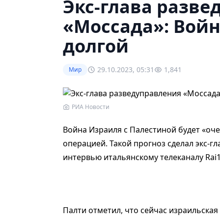
Экс-глава разве
«Моссада»: Войн
долгой
29.10.2023, 05:31
1,841
Мир
РИА Новости
Война Израиля с Палестиной будет «оч
операцией. Такой прогноз сделал экс-г
интервью итальянскому телеканалу Rai
Палти отметил, что сейчас израильска