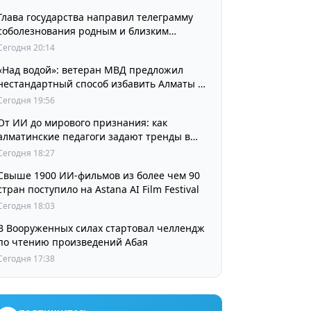
Глава государства направил телеграмму
соболезнования родным и близким
выдающегося кинорежиссера Ардака
Сегодня 20:14
Амиркулова
«Над водой»: ветеран МВД предложил
нестандартный способ избавить Алматы от
пробок и смога
Сегодня 19:56
От ИИ до мирового признания: как
алматинские педагоги задают тренды в
изучении языков
Сегодня 18:27
Свыше 1900 ИИ-фильмов из более чем 90
стран поступило на Astana AI Film Festival
Сегодня 18:03
В Вооруженных силах стартовал челлендж
по чтению произведений Абая
Сегодня 17:38