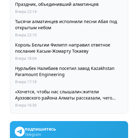
Праздник, объединивший алматинцев
Вчера 22:14
Тысячи алматинцев исполнили песни Абая под
открытым небом
Вчера 22:10
Король Бельгии Филипп направил ответное
послание Касым-Жомарту Токаеву
Вчера 18:04
Нурлыбек Налибаев посетил завод Kazakhstan
Paramount Engineering
Вчера 17:18
«Хочется, чтобы нас слышали»:жители
Ауэзовского района Алматы рассказали, чего
ждут от выборов депутатов Курултая
Вчера 16:36
подпишитесь
Telegram