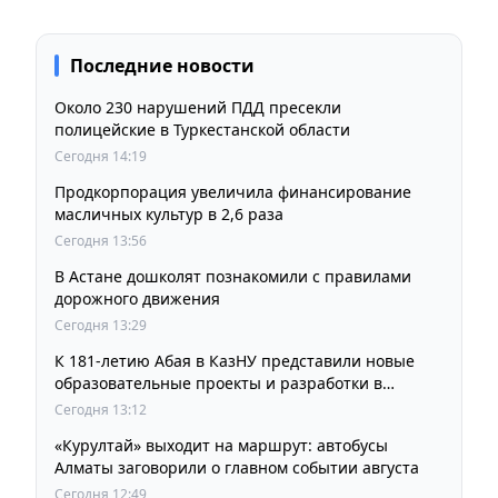
Последние новости
Около 230 нарушений ПДД пресекли
полицейские в Туркестанской области
Сегодня 14:19
Продкорпорация увеличила финансирование
масличных культур в 2,6 раза
Сегодня 13:56
В Астане дошколят познакомили с правилами
дорожного движения
Сегодня 13:29
К 181-летию Абая в КазНУ представили новые
образовательные проекты и разработки в
области абаеведения
Сегодня 13:12
«Курултай» выходит на маршрут: автобусы
Алматы заговорили о главном событии августа
Сегодня 12:49