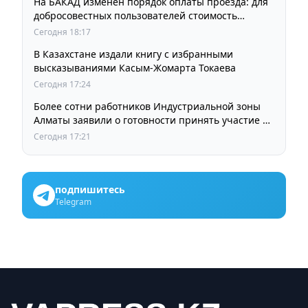
На БАКАД изменен порядок оплаты проезда: для
добросовестных пользователей стоимость
остается прежней
Сегодня 18:17
В Казахстане издали книгу с избранными
высказываниями Касым-Жомарта Токаева
Сегодня 17:24
Более сотни работников Индустриальной зоны
Алматы заявили о готовности принять участие в
выборах членов Курылтая
Сегодня 17:21
подпишитесь
Telegram