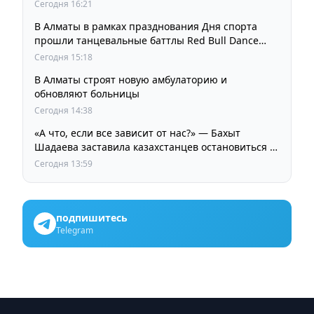
Сегодня 16:21
В Алматы в рамках празднования Дня спорта
прошли танцевальные баттлы Red Bull Dance
Your Style
Сегодня 15:18
В Алматы строят новую амбулаторию и
обновляют больницы
Сегодня 14:38
«А что, если все зависит от нас?» — Бахыт
Шадаева заставила казахстанцев остановиться и
задуматься
Сегодня 13:59
подпишитесь
Telegram