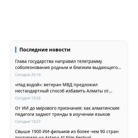
Последние новости
Глава государства направил телеграмму
соболезнования родным и близким выдающегося
кинорежиссера Ардака Амиркулова
Сегодня 20:14
«Над водой»: ветеран МВД предложил
нестандартный способ избавить Алматы от
пробок и смога
Сегодня 19:56
От ИИ до мирового признания: как алматинские
педагоги задают тренды в изучении языков
Сегодня 18:27
Свыше 1900 ИИ-фильмов из более чем 90 стран
поступило на Astana AI Film Festival